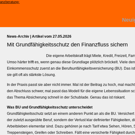
Neui
News-Archiv | Artikel vom 27.05.2026
Mit Grundfähigkeits­schutz den Finanzfluss sichern
Die eigene Arbeitskraft trägt Miete, Kredit, Freizeit, F
Umso härter trifft es, wenn genau diese Grundlage plötzlich bröckelt. Viele d
Einkommensschutz zuerst an die Berufs­unfähig­keitsversicherung (BU). Das is
sie gilt oft als stärkste Lösung.
In der Praxis passt sie aber nicht immer. Mal ist der Beitrag zu hoch, mal mac
den Abschluss schwer, mal passt das Modell für die eigene Lebenssituation sch
das Thema Absicherung schnell in der Schublade. Genau das ist riskant.
Was BU und Grundfähigkeitsschutz unterscheidet
Grundfähigkeitsschutz setzt an einem anderen Punkt an als die BU. Versichert wi
der zuletzt ausgeübte Beruf, sondern der Verlust klar definierter Fähigkeiten, d
Arbeitsleben elementar sind. Dazu gehören je nach Tarif etwa Sehen, Hören,
Treppensteigen, Greifen oder Schreiben. Fällt eine versicherte Fähigkeit durch