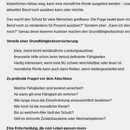
körperlichen Abbau weg, kann eine monatliche Rente ausgelöst werden – un
aktuellen Beruf noch ausüben kann oder möchte.
Das macht den Schutz für viele Menschen greifbarer. Die Frage lautet dann ni
Beruf noch zu mindestens 50 Prozent ausüben?“ Sondern eher: „Kann ich die
noch?“ Genau diese klareren Auslöser machen den Grundfähigkeitsschutz einf
Vorteile einer Grundfähigkeits­versicherung
klare, meist leicht verständliche Leistungsauslöser
finanzielle Hilfe schon beim Verlust definierter Fähigkeiten
häufig interessant, wenn eine BU schwer abschließbar oder teuer ist
monatliche Rente kann auch dann fließen, wenn weitergearbeitet wird
Zu prüfende Fragen vor dem Abschluss
Welche Fähigkeiten sind konkret versichert?
Ab wann gilt eine Fähigkeit als verloren?
Wie lange muss die Einschränkung voraussichtlich bestehen?
Wie hoch ist die monatliche Rente?
Bis zu welchem Alter läuft der Schutz?
Gibt es sinnvolle Zusatzbausteine oder Wechseloptionen?
Eine Entscheidung, die zum Leben passen muss