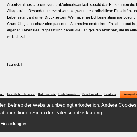
Arbeitskraftabsicherung verdient Aufmerksamkeit, sobald das Einkommen die f
Alltags trägt. Besonders relevant wird sie, wenn gesundheitliche Einschrän
Lebensstandard unter Druck setzen. Wer mit einer BU keine stimmige Lösung f
Grundfähigkeitsschutz eine passende Alternative entdecken. Entscheidend ist,
eigenen Lebensrealität passt und genau die Fähigkeiten absichert, die im All
wirklich zählen.
[
zurück
]
sum
·
Rechtliche Hinweise
·
Datenschutz
·
Erstinformation
·
Beschwerden
·
Cookies
Vertrag wid
en Betrieb der Website unbedingt erforderlich. Andere Cookies
ationen finden Sie in der
Datenschutzerklärung
.
 Einstellungen