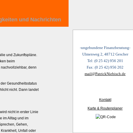
gkeiten und Nachrichten
-ungebundene Finanzberatung-
Ulmenweg 2, 48712 Gescher
amilie und Zukunftspläne.
Tel: (0 25 42) 956 201
enken beim
Fax: (0 25 42) 956 202
t nachvollziehbar, denn
mail@PatrickNiebisch.de
ht der Gesundheitsstatus
licht nicht. Dann landet
Kontakt
Karte & Routenplaner
rd nicht in erster Linie
ie im Alltag und im
 Sprechen, Gehen,
 Krankheit, Unfall oder