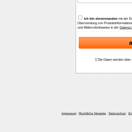
Ich bin einverstanden
mit der E
Übersendung von Produktinformatione
und Widerrufshinweise in der
Datensc
Die Daten werden über 
Impressum
·
Rechtliche Hinweise
·
Datenschutz
·
Er