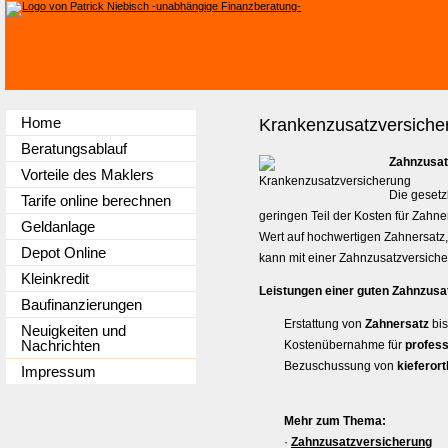
Home
Kranken­zusatz­ver­si­che
Beratungsablauf
Zahn­zu­sat
Vorteile des Maklers
Die gesetz
Tarife online berechnen
geringen Teil der Kosten für Zah
Geldanlage
Wert auf hochwertigen Zahnersatz,
Depot Online
kann mit einer Zahn­zu­satz­ver­si­c
Kleinkredit
Leistungen einer guten Zahn­zu­satz
Baufinanzierungen
Erstattung von
Zahnersatz
bis
Neuigkeiten und
Nachrichten
Kostenübernahme für
profess
Bezuschussung von
kieferor
Impressum
Mehr zum Thema:
·
Zahn­zu­satz­ver­si­che­rung