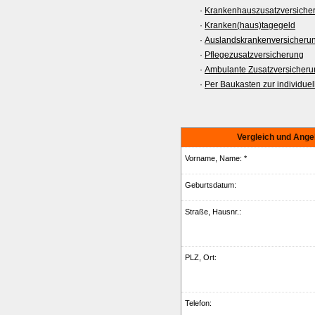
·
Krankenhauszusatzversiche
·
Kranken(haus)tagegeld
·
Auslandskrankenversicheru
·
Pflegezusatzversicherung
·
Ambulante Zusatzversicheru
·
Per Baukasten zur individue
Vergleich und Angeb
Vorname, Name: *
Geburts­datum:
Straße, Hausnr.:
PLZ, Ort:
Telefon: