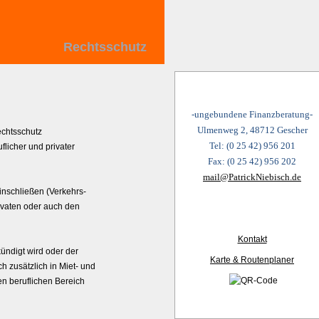
Rechtsschutz
-ungebundene Finanzberatung-
Ulmenweg 2, 48712 Gescher
echtsschutz
Tel: (0 25 42) 956 201
flicher und privater
Fax: (0 25 42) 956 202
mail@PatrickNiebisch.de
inschließen (Verkehrs-
rivaten oder auch den
Kontakt
ündigt wird oder der
Karte & Routenplaner
ch zusätzlich in Miet- und
en beruflichen Bereich