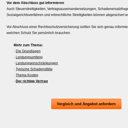
Vor dem Abschluss gut informieren
Auch Steuerstreitigkeiten, Vertragsauseinandersetzungen, Schadenersatzfrage
Sozialgerichtsverfahren und erbrechtliche Streitigkeiten können abgesichert 
Vor Abschluss einer Rechts­schutz­ver­si­che­rung sollten Sie sich genau inform
welchen Schutz Sie persönlich brauchen.
Mehr zum Thema:
·
Die Grundlagen
·
Leistungsumfang
·
Leistungseinschränkungen
·
Typische Schadensfälle
·
Thema Kosten
·
Der richtige Vertrag
Vergleich und An­ge­bot an­for­dern